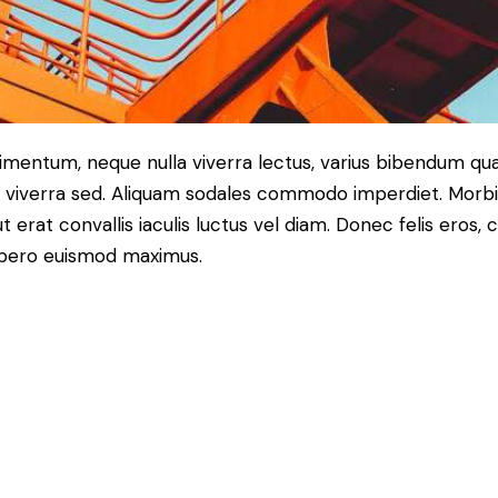
ndimentum, neque nulla viverra lectus, varius bibendum q
ctus viverra sed. Aliquam sodales commodo imperdiet. Mo
t erat convallis iaculis luctus vel diam. Donec felis eros,
libero euismod maximus.